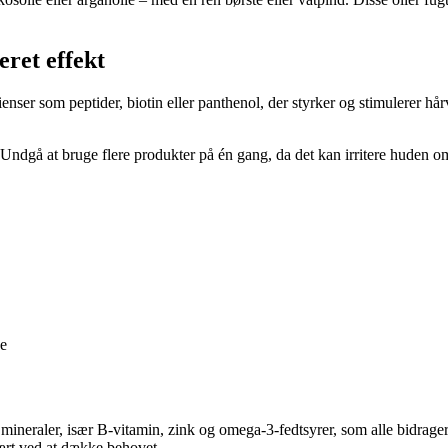
ret effekt
enser som peptider, biotin eller panthenol, der styrker og stimulerer h
r. Undgå at bruge flere produkter på én gang, da det kan irritere huden 
de
 mineraler, især B-vitamin, zink og omega-3-fedtsyrer, som alle bidrag
vært ved at dække behovet.