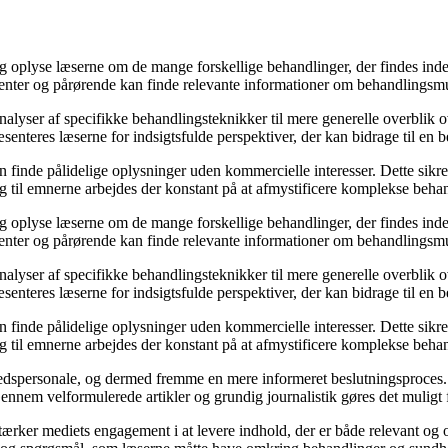
 og oplyse læserne om de mange forskellige behandlinger, der findes ind
patienter og pårørende kan finde relevante informationer om behandling
 analyser af specifikke behandlingsteknikker til mere generelle overbli
ræsenteres læserne for indsigtsfulde perspektiver, der kan bidrage til en
nde pålidelige oplysninger uden kommercielle interesser. Dette sikrer, at
ng til emnerne arbejdes der konstant på at afmystificere komplekse beha
 og oplyse læserne om de mange forskellige behandlinger, der findes ind
patienter og pårørende kan finde relevante informationer om behandling
 analyser af specifikke behandlingsteknikker til mere generelle overbli
ræsenteres læserne for indsigtsfulde perspektiver, der kan bidrage til en
nde pålidelige oplysninger uden kommercielle interesser. Dette sikrer, at
ng til emnerne arbejdes der konstant på at afmystificere komplekse beha
hedspersonale, og dermed fremme en mere informeret beslutningsproces. 
ennem velformulerede artikler og grundig journalistik gøres det muligt 
tærker mediets engagement i at levere indhold, der er både relevant og