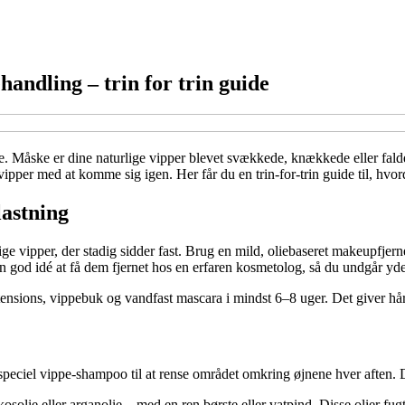
andling – trin for trin guide
 Måske er dine naturlige vipper blevet svækkede, knækkede eller falde
ipper med at komme sig igen. Her får du en trin-for-trin guide til, hvo
lastning
stige vipper, der stadig sidder fast. Brug en mild, oliebaseret makeupfjer
en god idé at få dem fjernet hos en erfaren kosmetolog, så du undgår yde
tensions, vippebuk og vandfast mascara i mindst 6–8 uger. Det giver håre
peciel vippe-shampoo til at rense området omkring øjnene hver aften. D
kosolie eller arganolie – med en ren børste eller vatpind. Disse olier fu