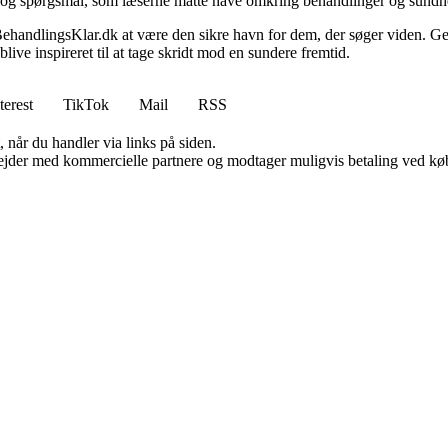
ov og spørgsmål, som læserne måtte have omkring behandlinger og sundh
BehandlingsKlar.dk at være den sikre havn for dem, der søger viden. Ge
ive inspireret til at tage skridt mod en sundere fremtid.
terest
TikTok
Mail
RSS
 når du handler via links på siden.
jder med kommercielle partnere og modtager muligvis betaling ved køb.