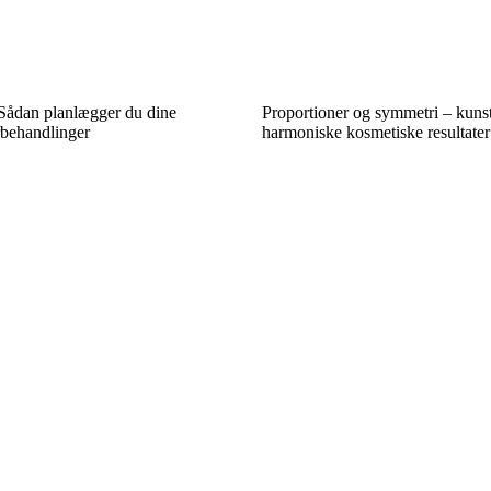
 Sådan planlægger du dine
Proportioner og symmetri – kunst
rbehandlinger
harmoniske kosmetiske resultater