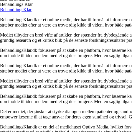
Behandlings Klar
Behandlings
Klar
BehandlingsKlar.dk er et online medie, der har til formål at informere
stræber mediet efter at være en troværdig kilde til viden, hvor både 
Mediet tilbyder en bred vifte af artikler, der spænder fra dybdegående
grundig research og et kritisk blik på de seneste forskningsresultater p
BehandlingsKlar.dk fokuserer på at skabe en platform, hvor læserne kan fi
opretholde tilliden mellem mediet og dets brugere. Med en saglig tilga
BehandlingsKlar.dk er et online medie, der har til formål at informere
stræber mediet efter at være en troværdig kilde til viden, hvor både 
Mediet tilbyder en bred vifte af artikler, der spænder fra dybdegående
grundig research og et kritisk blik på de seneste forskningsresultater p
BehandlingsKlar.dk fokuserer på at skabe en platform, hvor læserne kan fi
opretholde tilliden mellem mediet og dets brugere. Med en saglig tilga
Det er mediet, der ønsker at styrke dialogen mellem patienter og sund
empower læserne til at tage ansvar for deres egen sundhed og trivsel. G
BehandlingsKlar.dk er en del af mediehuset Optivo Media, hvilket fors