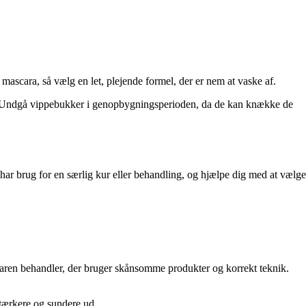
ascara, så vælg en let, plejende formel, der er nem at vaske af.
en. Undgå vippebukker i genopbygningsperioden, da de kan knække de
ar brug for en særlig kur eller behandling, og hjælpe dig med at vælge
rfaren behandler, der bruger skånsomme produkter og korrekt teknik.
stærkere og sundere ud.