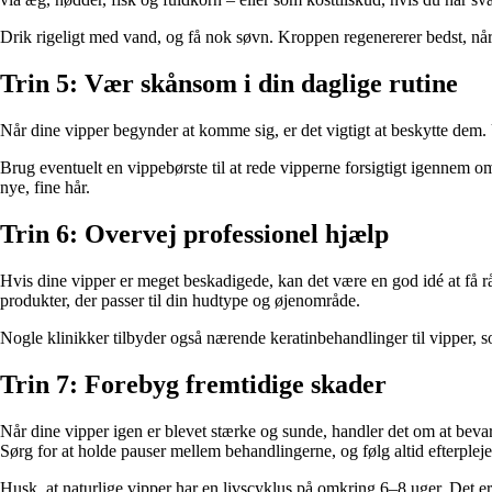
Drik rigeligt med vand, og få nok søvn. Kroppen regenererer bedst, når 
Trin 5: Vær skånsom i din daglige rutine
Når dine vipper begynder at komme sig, er det vigtigt at beskytte dem.
Brug eventuelt en vippebørste til at rede vipperne forsigtigt igenne
nye, fine hår.
Trin 6: Overvej professionel hjælp
Hvis dine vipper er meget beskadigede, kan det være en god idé at få r
produkter, der passer til din hudtype og øjenområde.
Nogle klinikker tilbyder også nærende keratinbehandlinger til vipper, 
Trin 7: Forebyg fremtidige skader
Når dine vipper igen er blevet stærke og sunde, handler det om at beva
Sørg for at holde pauser mellem behandlingerne, og følg altid efterplej
Husk, at naturlige vipper har en livscyklus på omkring 6–8 uger. Det er