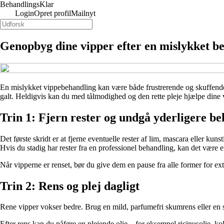
Behandlings
Klar
Login
Opret profil
Mailnyt
Genopbyg dine vipper efter en mislykket beh
En mislykket vippebehandling kan være både frustrerende og skuffende.
galt. Heldigvis kan du med tålmodighed og den rette pleje hjælpe dine v
Trin 1: Fjern rester og undgå yderligere be
Det første skridt er at fjerne eventuelle rester af lim, mascara eller kun
Hvis du stadig har rester fra en professionel behandling, kan det være 
Når vipperne er renset, bør du give dem en pause fra alle former for ex
Trin 2: Rens og plej dagligt
Rene vipper vokser bedre. Brug en mild, parfumefri skumrens eller en s
Efter rens kan du påføre en plejende olie – for eksempel ricinusolie, ko