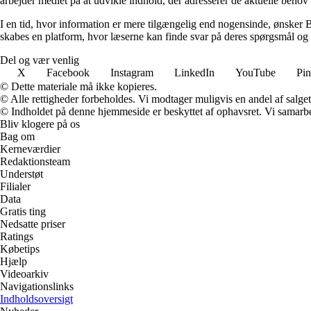
arbejder mediet på at udvikle indhold, der adresserer de aktuelle beh
I en tid, hvor information er mere tilgængelig end nogensinde, ønsker 
skabes en platform, hvor læserne kan finde svar på deres spørgsmål og bl
Del og vær venlig
X
Facebook
Instagram
LinkedIn
YouTube
Pin
© Dette materiale må ikke kopieres.
© Alle rettigheder forbeholdes. Vi modtager muligvis en andel af salget,
© Indholdet på denne hjemmeside er beskyttet af ophavsret. Vi samarbe
Bliv klogere på os
Bag om
Kerneværdier
Redaktionsteam
Understøt
Filialer
Data
Gratis ting
Nedsatte priser
Ratings
Købetips
Hjælp
Videoarkiv
Navigationslinks
Indholdsoversigt