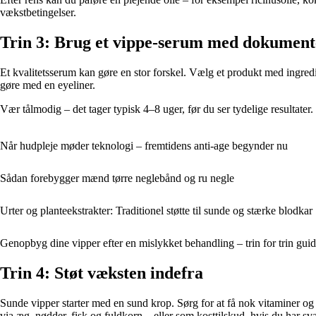
vækstbetingelser.
Trin 3: Brug et vippe-serum med dokumente
Et kvalitetsserum kan gøre en stor forskel. Vælg et produkt med ingredi
gøre med en eyeliner.
Vær tålmodig – det tager typisk 4–8 uger, før du ser tydelige resultate
Når hudpleje møder teknologi – fremtidens anti-age begynder nu
Sådan forebygger mænd tørre neglebånd og ru negle
Urter og planteekstrakter: Traditionel støtte til sunde og stærke blodkar
Genopbyg dine vipper efter en mislykket behandling – trin for trin gui
Trin 4: Støt væksten indefra
Sunde vipper starter med en sund krop. Sørg for at få nok vitaminer og
via æg, nødder, fisk og fuldkorn – eller som kosttilskud, hvis du har s