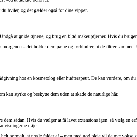
du hviler, og det gælder også for dine vipper.
 Undgå at gnide øjnene, og brug en blød makeupfjerner. Hvis du bruger m
m om morgenen – det holder dem pæne og forhindrer, at de filtrer samm
ådgivning hos en kosmetolog eller hudterapeut. De kan vurdere, om du h
som kan styrke og beskytte dem uden at skade de naturlige hår.
re dem sådan. Hvis du vælger at få lavet extensions igen, så vælg en e
eanvisningerne nøje.
 helt normalt, at nogle falder af – men med god pleje vil de nye vokse 