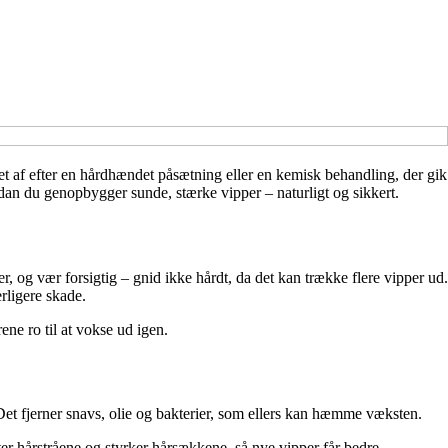
t af efter en hårdhændet påsætning eller en kemisk behandling, der gik
rdan du genopbygger sunde, stærke vipper – naturligt og sikkert.
ner, og vær forsigtig – gnid ikke hårdt, da det kan trække flere vipper ud.
rligere skade.
ne ro til at vokse ud igen.
et fjerner snavs, olie og bakterier, som ellers kan hæmme væksten.
gter hårstråene og styrker hårsækkene, så nye vipper får bedre