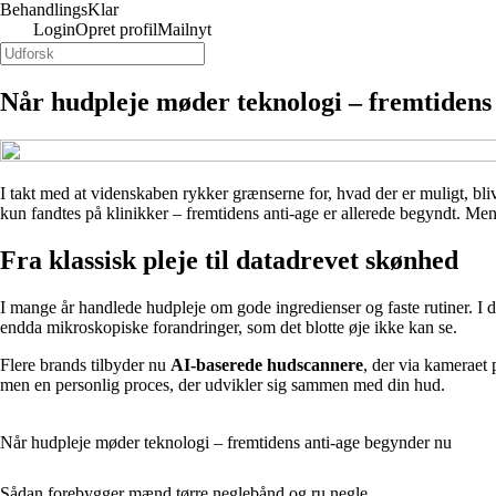
Behandlings
Klar
Login
Opret profil
Mailnyt
Når hudpleje møder teknologi – fremtidens
I takt med at videnskaben rykker grænserne for, hvad der er muligt, bliv
kun fandtes på klinikker – fremtidens anti-age er allerede begyndt. Me
Fra klassisk pleje til datadrevet skønhed
I mange år handlede hudpleje om gode ingredienser og faste rutiner. I da
endda mikroskopiske forandringer, som det blotte øje ikke kan se.
Flere brands tilbyder nu
AI-baserede hudscannere
, der via kameraet 
men en personlig proces, der udvikler sig sammen med din hud.
Når hudpleje møder teknologi – fremtidens anti-age begynder nu
Sådan forebygger mænd tørre neglebånd og ru negle