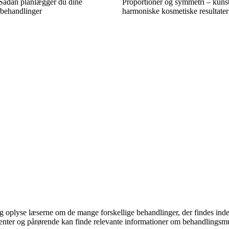
 Sådan planlægger du dine
Proportioner og symmetri – kunst
rbehandlinger
harmoniske kosmetiske resultater
 og oplyse læserne om de mange forskellige behandlinger, der findes ind
patienter og pårørende kan finde relevante informationer om behandling