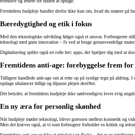
effektive og lettere for huden at optage.
Fremtidens hudpleje handler derfor ikke kun om, hvad du smører på hud
Bæredygtighed og etik i fokus
Med den teknologiske udvikling følger også et ansvar. Forbrugerne stil
teknologi med grøn innovation – fx ved at bruge genanvendelige materi
Digitalisering spiller også en rolle her: apps, der hjælper dig med at d
Fremtidens anti-age: forebyggelse frem for
Tidligere handlede anti-age om at rette op på synlige tegn på aldring. I
opdage ubalancer tidligt og tilpasse plejen derefter.
Det betyder, at fremtidens hudpleje ikke nødvendigvis lover evig ungd
En ny æra for personlig skønhed
Når hudpleje møder teknologi, bliver grænsen mellem kosmetik og videns
Men det kræver også, at vi som forbrugere forholder os kritisk og infor
Fremtidens anti-age er ikke et mirakel i en flaske – det er en intellig