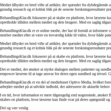
Mediet tilbyder en bred vifte af artikler, der spænder fra dybdegående
grundig research og et kritisk blik på de seneste forskningsresultater p
BehandlingsKlar.dk fokuserer på at skabe en platform, hvor læserne kan fi
opretholde tilliden mellem mediet og dets brugere. Med en saglig tilga
BehandlingsKlar.dk er et online medie, der har til formål at informere
stræber mediet efter at være en troværdig kilde til viden, hvor både 
Mediet tilbyder en bred vifte af artikler, der spænder fra dybdegående
grundig research og et kritisk blik på de seneste forskningsresultater p
BehandlingsKlar.dk fokuserer på at skabe en platform, hvor læserne kan fi
opretholde tilliden mellem mediet og dets brugere. Med en saglig tilga
Det er mediet, der ønsker at styrke dialogen mellem patienter og sund
empower læserne til at tage ansvar for deres egen sundhed og trivsel. G
BehandlingsKlar.dk er en del af mediehuset Optivo Media, hvilket fors
arbejder mediet på at udvikle indhold, der adresserer de aktuelle beh
I en tid, hvor information er mere tilgængelig end nogensinde, ønsker 
skabes en platform, hvor læserne kan finde svar på deres spørgsmål og bl
Del og vær venlig