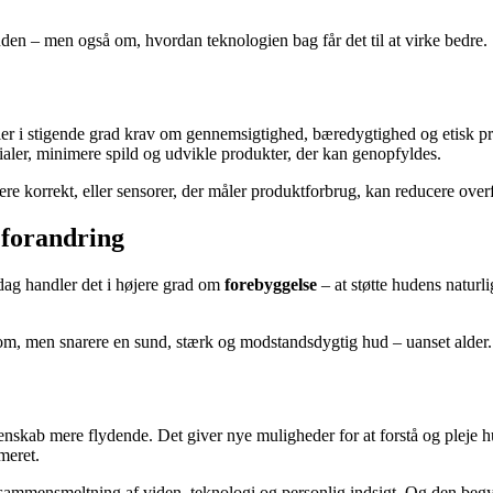
en – men også om, hvordan teknologien bag får det til at virke bedre.
ler i stigende grad krav om gennemsigtighed, bæredygtighed og etisk pr
aler, minimere spild og udvikle produkter, der kan genopfyldes.
osere korrekt, eller sensorer, der måler produktforbrug, kan reducere ov
 forandring
 dag handler det i højere grad om
forebyggelse
– at støtte hudens naturl
om, men snarere en sund, stærk og modstandsdygtig hud – uanset alder.
kab mere flydende. Det giver nye muligheder for at forstå og pleje hude
meret.
ent sammensmeltning af viden, teknologi og personlig indsigt. Og den beg