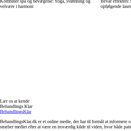
Kombinér spa og bevægelse: Yoga, svømning og
Bevar effekten:
velvære i harmoni
opfølgende lase
Lær os at kende
Behandlings Klar
Behandlings
Klar
BehandlingsKlar.dk er et online medie, der har til formål at informere
stræber mediet efter at være en troværdig kilde til viden, hvor både 