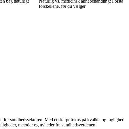
en bag naturligt
Naturlig vs. medicinsk aknebehandling: Forstå
forskellene, før du vælger
en for sundhedssektoren. Med et skarpt fokus på kvalitet og faglighed
smuligheder, metoder og nyheder fra sundhedsverdenen.