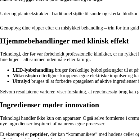
Urter og planteekstrakter: Traditionel støtte til sunde og stærke blodkar
Genopbyg dine vipper efter en mislykket behandling – trin for trin gui
Hjemmebehandlinger med klinisk effekt
Teknologi, der før var forbeholdt professionelle klinikker, er nu rykk
fine linjer – alt sammen uden nåle eller kirurgi.
LED-lysbehandling
bruger forskellige lysbølgelængder til at p
Mikrostrøm
efterligner kroppens egne elektriske impulser og ka
Ultralyd
bruges til at forbedre optagelsen af aktive ingredienser 
Selvom resultaterne varierer, viser forskning, at regelmæssig brug kan
Ingredienser møder innovation
Teknologi handler ikke kun om apparater. Også selve formlerne i cremer
nye ingredienser inspireret af naturens egne processer.
Et eksempel er
peptider
, der kan “kommunikere” med hudens celler og 