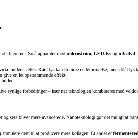
de
et ind i hjemmet. Små apparater med
mikrostrøm
,
LED-lys
og
ultralyd
l
åvirke hudens celler. Rødt lys kan fremme cellefornyelse, mens blåt ly
n give en let opstrammende effekt.
i huden.
 give synlige forbedringer – især når teknologien kombineres med veldok
 og sera bliver mere avancerede. Nanoteknologi gør det muligt at trans
stimulere dem til at producere mere kollagen. Et andet er
fermentered