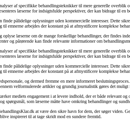
 analyser af specifikke behandlingsteknikker til mere generelle overbli
ræsenteres læserne for indsigtsfulde perspektiver, der kan bidrage til en
nde pålidelige oplysninger uden kommercielle interesser. Dette sikrer, at
ng til emnerne arbejdes der konstant på at afmystificere komplekse beha
 og oplyse læserne om de mange forskellige behandlinger, der findes ind
patienter og pårørende kan finde relevante informationer om behandling
 analyser af specifikke behandlingsteknikker til mere generelle overbli
ræsenteres læserne for indsigtsfulde perspektiver, der kan bidrage til en
nde pålidelige oplysninger uden kommercielle interesser. Dette sikrer, at
ng til emnerne arbejdes der konstant på at afmystificere komplekse beha
hedspersonale, og dermed fremme en mere informeret beslutningsproces. 
ennem velformulerede artikler og grundig journalistik gøres det muligt 
tærker mediets engagement i at levere indhold, der er både relevant og
ov og spørgsmål, som læserne måtte have omkring behandlinger og sundh
BehandlingsKlar.dk at være den sikre havn for dem, der søger viden. Ge
ive inspireret til at tage skridt mod en sundere fremtid.