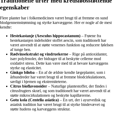
Traditionelle urter med kredsløbsstøttende
egenskaber
Flere planter har i folkemedicinen været brugt til at fremme en sund
blodgennemstrømning og styrke karvæggene. Her er nogle af de mest
kendte:
Hestekastanje (Aesculus hippocastanum)
– Frøene fra
hestekastanjen indeholder stoffet aescin, som traditionelt har
været anvendt til at støtte venernes funktion og reducere følelsen
af tunge ben.
Rødvinsekstrakt og vindruekerne
– Rige på antioxidanter,
især polyfenoler, der bidrager til at beskytte cellerne mod
oxidativt stress. Dette kan være med til at bevare karvæggens
styrke og elasticitet.
Ginkgo biloba
– En af de ældste kendte lægeplanter, som i
århundreder har været brugt til at fremme blodcirkulationen,
særligt i hjernen og ekstremiteterne.
Citrus bioflavonoider
– Naturlige plantestoffer, der findes i
citrusfrugters skræl, og som traditionelt har været anvendt til at
støtte mikrocirkulationen og beskytte kapillærerne.
Gotu kola (Centella asiatica)
– En urt, der i ayurvedisk og
asiatisk tradition har været brugt til at styrke bindevævet og
støtte hudens og karvæggens struktur.