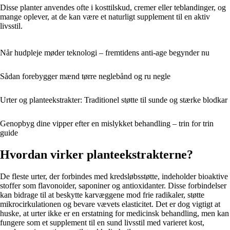
Disse planter anvendes ofte i kosttilskud, cremer eller teblandinger, og
mange oplever, at de kan være et naturligt supplement til en aktiv
livsstil.
Når hudpleje møder teknologi – fremtidens anti-age begynder nu
Sådan forebygger mænd tørre neglebånd og ru negle
Urter og planteekstrakter: Traditionel støtte til sunde og stærke blodkar
Genopbyg dine vipper efter en mislykket behandling – trin for trin
guide
Hvordan virker planteekstrakterne?
De fleste urter, der forbindes med kredsløbsstøtte, indeholder bioaktive
stoffer som flavonoider, saponiner og antioxidanter. Disse forbindelser
kan bidrage til at beskytte karvæggene mod frie radikaler, støtte
mikrocirkulationen og bevare vævets elasticitet. Det er dog vigtigt at
huske, at urter ikke er en erstatning for medicinsk behandling, men kan
fungere som et supplement til en sund livsstil med varieret kost,