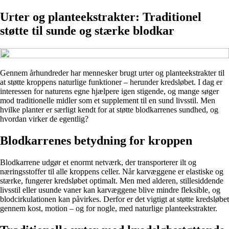
Urter og planteekstrakter: Traditionel
støtte til sunde og stærke blodkar
Gennem århundreder har mennesker brugt urter og planteekstrakter til
at støtte kroppens naturlige funktioner – herunder kredsløbet. I dag er
interessen for naturens egne hjælpere igen stigende, og mange søger
mod traditionelle midler som et supplement til en sund livsstil. Men
hvilke planter er særligt kendt for at støtte blodkarrenes sundhed, og
hvordan virker de egentlig?
Blodkarrenes betydning for kroppen
Blodkarrene udgør et enormt netværk, der transporterer ilt og
næringsstoffer til alle kroppens celler. Når karvæggene er elastiske og
stærke, fungerer kredsløbet optimalt. Men med alderen, stillesiddende
livsstil eller usunde vaner kan karvæggene blive mindre fleksible, og
blodcirkulationen kan påvirkes. Derfor er det vigtigt at støtte kredsløbet
gennem kost, motion – og for nogle, med naturlige planteekstrakter.