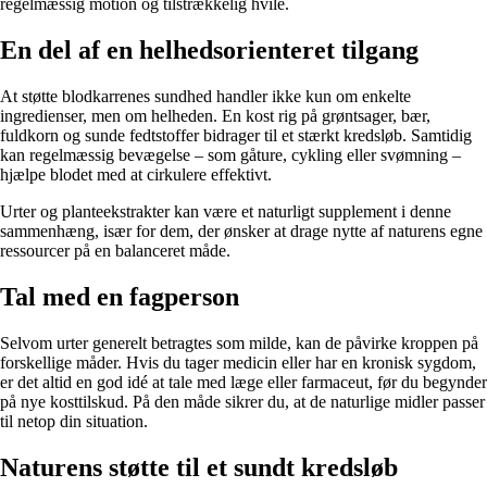
regelmæssig motion og tilstrækkelig hvile.
En del af en helhedsorienteret tilgang
At støtte blodkarrenes sundhed handler ikke kun om enkelte
ingredienser, men om helheden. En kost rig på grøntsager, bær,
fuldkorn og sunde fedtstoffer bidrager til et stærkt kredsløb. Samtidig
kan regelmæssig bevægelse – som gåture, cykling eller svømning –
hjælpe blodet med at cirkulere effektivt.
Urter og planteekstrakter kan være et naturligt supplement i denne
sammenhæng, især for dem, der ønsker at drage nytte af naturens egne
ressourcer på en balanceret måde.
Tal med en fagperson
Selvom urter generelt betragtes som milde, kan de påvirke kroppen på
forskellige måder. Hvis du tager medicin eller har en kronisk sygdom,
er det altid en god idé at tale med læge eller farmaceut, før du begynder
på nye kosttilskud. På den måde sikrer du, at de naturlige midler passer
til netop din situation.
Naturens støtte til et sundt kredsløb