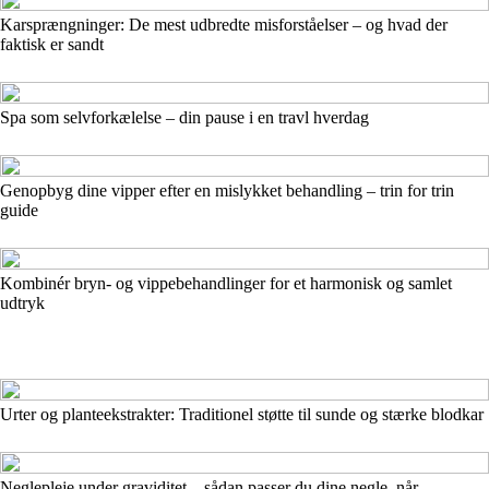
Karsprængninger: De mest udbredte misforståelser – og hvad der
faktisk er sandt
Spa som selvforkælelse – din pause i en travl hverdag
Genopbyg dine vipper efter en mislykket behandling – trin for trin
guide
Kombinér bryn- og vippebehandlinger for et harmonisk og samlet
udtryk
Urter og planteekstrakter: Traditionel støtte til sunde og stærke blodkar
Neglepleje under graviditet – sådan passer du dine negle, når