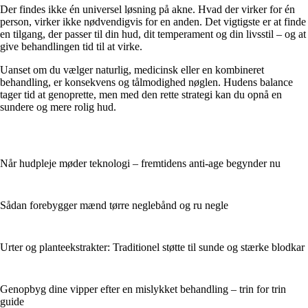
Der findes ikke én universel løsning på akne. Hvad der virker for én
person, virker ikke nødvendigvis for en anden. Det vigtigste er at finde
en tilgang, der passer til din hud, dit temperament og din livsstil – og at
give behandlingen tid til at virke.
Uanset om du vælger naturlig, medicinsk eller en kombineret
behandling, er konsekvens og tålmodighed nøglen. Hudens balance
tager tid at genoprette, men med den rette strategi kan du opnå en
sundere og mere rolig hud.
Når hudpleje møder teknologi – fremtidens anti-age begynder nu
Sådan forebygger mænd tørre neglebånd og ru negle
Urter og planteekstrakter: Traditionel støtte til sunde og stærke blodkar
Genopbyg dine vipper efter en mislykket behandling – trin for trin
guide