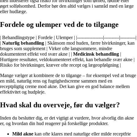
men indebærer også risiko for bivirkninger som tørhed, rødme eller
øget solfølsomhed. Derfor bør den altid vælges i samråd med en læge
eller hudlæge.
Fordele og ulemper ved de to tilgange
| Behandlingstype | Fordele | Ulemper | |-----------------|----------|----------|
|
Naturlig behandling
| Skånsom mod huden, færre bivirkninger, kan
bruges som supplement | Virker ofte langsommere, mindre
dokumenteret effekt ved svær akne | |
Medicinsk behandling
|
Hurtigere resultater, veldokumenteret effekt, kan behandle svær akne |
Risiko for bivirkninger, kræver ofte recept og lægeopfølgning |
Mange vælger at kombinere de to tilgange – for eksempel ved at bruge
en mild, naturlig rens og fugtighedscreme sammen med en
receptpligtig creme mod akne. Det kan give en god balance mellem
effektivitet og hudpleje.
Hvad skal du overveje, før du vælger?
Inden du beslutter dig, er det vigtigt at vurdere, hvor alvorlig din akne
er, og hvordan din hud reagerer på forskellige produkter.
Mild akne
kan ofte klares med naturlige eller milde receptfrie