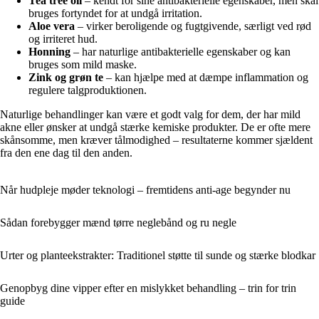
Tea tree oil
– kendt for sine antibakterielle egenskaber, men skal
bruges fortyndet for at undgå irritation.
Aloe vera
– virker beroligende og fugtgivende, særligt ved rød
og irriteret hud.
Honning
– har naturlige antibakterielle egenskaber og kan
bruges som mild maske.
Zink og grøn te
– kan hjælpe med at dæmpe inflammation og
regulere talgproduktionen.
Naturlige behandlinger kan være et godt valg for dem, der har mild
akne eller ønsker at undgå stærke kemiske produkter. De er ofte mere
skånsomme, men kræver tålmodighed – resultaterne kommer sjældent
fra den ene dag til den anden.
Når hudpleje møder teknologi – fremtidens anti-age begynder nu
Sådan forebygger mænd tørre neglebånd og ru negle
Urter og planteekstrakter: Traditionel støtte til sunde og stærke blodkar
Genopbyg dine vipper efter en mislykket behandling – trin for trin
guide