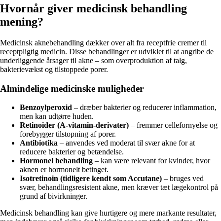
Hvornår giver medicinsk behandling
mening?
Medicinsk aknebehandling dækker over alt fra receptfrie cremer til
receptpligtig medicin. Disse behandlinger er udviklet til at angribe de
underliggende årsager til akne – som overproduktion af talg,
bakterievækst og tilstoppede porer.
Almindelige medicinske muligheder
Benzoylperoxid
– dræber bakterier og reducerer inflammation,
men kan udtørre huden.
Retinoider (A-vitamin-derivater)
– fremmer cellefornyelse og
forebygger tilstopning af porer.
Antibiotika
– anvendes ved moderat til svær akne for at
reducere bakterier og betændelse.
Hormonel behandling
– kan være relevant for kvinder, hvor
aknen er hormonelt betinget.
Isotretinoin (tidligere kendt som Accutane)
– bruges ved
svær, behandlingsresistent akne, men kræver tæt lægekontrol på
grund af bivirkninger.
Medicinsk behandling kan give hurtigere og mere markante resultater,