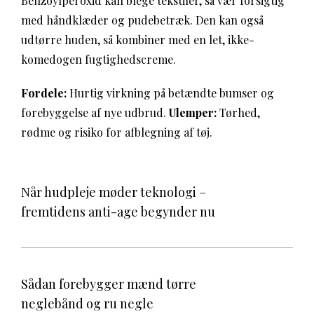
Benzoylperoxid kan blege tekstiler, så vær forsigtig
med håndklæder og pudebetræk. Den kan også
udtørre huden, så kombiner med en let, ikke-
komedogen fugtighedscreme.
Fordele:
Hurtig virkning på betændte bumser og
forebyggelse af nye udbrud.
Ulemper:
Tørhed,
rødme og risiko for afblegning af tøj.
Når hudpleje møder teknologi –
fremtidens anti-age begynder nu
Sådan forebygger mænd tørre
neglebånd og ru negle