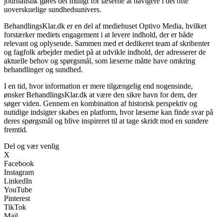
journalistik gøres det muligt for læserne at navigere i det ofte
uoverskuelige sundhedsunivers.
BehandlingsKlar.dk er en del af mediehuset Optivo Media, hvilket
forstærker mediets engagement i at levere indhold, der er både
relevant og oplysende. Sammen med et dedikeret team af skribenter
og fagfolk arbejder mediet på at udvikle indhold, der adresserer de
aktuelle behov og spørgsmål, som læserne måtte have omkring
behandlinger og sundhed.
I en tid, hvor information er mere tilgængelig end nogensinde,
ønsker BehandlingsKlar.dk at være den sikre havn for dem, der
søger viden. Gennem en kombination af historisk perspektiv og
nutidige indsigter skabes en platform, hvor læserne kan finde svar på
deres spørgsmål og blive inspireret til at tage skridt mod en sundere
fremtid.
Del og vær venlig
X
Facebook
Instagram
LinkedIn
YouTube
Pinterest
TikTok
Mail