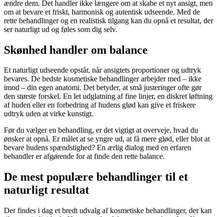
ændre dem. Det handler ikke længere om at skabe et nyt ansigt, men
om at bevare et friskt, harmonisk og autentisk udseende. Med de
rette behandlinger og en realistisk tilgang kan du opnå et resultat, der
ser naturligt ud og føles som dig selv.
Skønhed handler om balance
Et naturligt udseende opstår, når ansigtets proportioner og udtryk
bevares. De bedste kosmetiske behandlinger arbejder med – ikke
imod – din egen anatomi. Det betyder, at små justeringer ofte gør
den største forskel. En let udglatning af fine linjer, en diskret løftning
af huden eller en forbedring af hudens glød kan give et friskere
udtryk uden at virke kunstigt.
Før du vælger en behandling, er det vigtigt at overveje, hvad du
ønsker at opnå. Er målet at se yngre ud, at få mere glød, eller blot at
bevare hudens spændstighed? En ærlig dialog med en erfaren
behandler er afgørende for at finde den rette balance.
De mest populære behandlinger til et
naturligt resultat
Der findes i dag et bredt udvalg af kosmetiske behandlinger, der kan