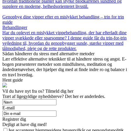
hvordan traditionelle planter kan styrke blodkarrenes sundhed og
supplere en moderne, helhedsorienteret livsstil.
Genopbyg dine vipper efter en mislykket behandling – trin for trin
guide
Behandlinger
Har du oplevet en mislykket vippebehandling, der har efterladt dine
vipper svækkede eller sparsomme? I denne guide får du trin-for-trin
vejledning til, hvordan du genopbygger sunde, stærke vipper med
tålmodighed, pleje og de rette produkter.
Sådan håndterer du stress med alternative metoder
Lær effektive alternative teknikker til at håndtere stress og angst. E-
bogen præsenterer metoder som mindfulness, meditation og
åndedrætsøvelser, der hjælper dig med at finde indre ro og balance i
en travl hverdag.
Hent guide
Vil du have nyt fra os? Tilmeld dig her
Træt af ligegyldige nyhedsbreve? Det her er anderledes.
E-mail
Registrer dig
Dejligt at have dig med!
Jeg accepterer hjemmesidens brugervilkår og persondatapolitik.