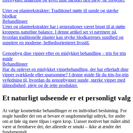
Urter og planteekstrakter: Traditionel støtte til sunde og stærke
blodkar
Behandlinger
Urter og planteekstrakter har i generationer været brugt til at støtte
kroppens naturlige balance. I denne artikel ser vi nærmere på,
hvordan traditionelle planter kan styrke blodkarrenes sundhed og
supplere en moderne, helhedsorienteret livsstil.
Genopbyg dine vipper efter en mislykket behandling – trin for trin
guide
Behandlinger
Har du oplevet en mislykket vippebehandling, der har efterladt dine
vipper svækkede eller sparsomme? I denne guide får du trin-for-trin
vejledning til, hvordan du genopbygger sunde, stærke vipper med
tålmodighed, pleje og de rette produkter.
Et naturligt udseende er et personligt valg
At vælge kosmetiske behandlinger er en individuel beslutning. For
nogle handler det om at bevare et ungdommeligt udtryk, for andre
om at føle sig mere tilpas i egen krop. Uanset motivet bør målet altid
være at fremhæve det, der allerede er smukt – ikke at ændre det
fundamentalt.