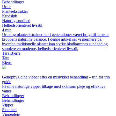
Behandlinger
Urter
Planteekstrakter
Kredsløb
Naturlig sundhed
Helhedsorienteret livsstil
4 min
Urter og planteekstrakter har i generationer været brugt til at støtte
kroppens naturlige balance. I denne artikel ser vi nærmere på,
hvordan traditionelle planter kan styrke blodkarrenes sundhed og
supplere en moderne, helhedsorienteret livsstil.
Tara Bjerre
Tara
Bjerre
Genopbyg dine vipper efter en mislykket behandling – trin for trin
guide
Få dine naturlige vipper tilbage med skånsom pleje og effektive
vaner
Behandlinger
Behandlinger
Vipper
Skønhed
Vippepleje