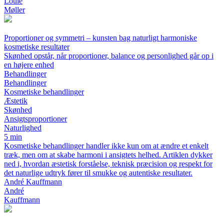
Louie
Møller
Proportioner og symmetri – kunsten bag naturligt harmoniske
kosmetiske resultater
Skønhed opstår, når proportioner, balance og personlighed går op i
en højere enhed
Behandlinger
Behandlinger
Kosmetiske behandlinger
Æstetik
Skønhed
Ansigtsproportioner
Naturlighed
5 min
Kosmetiske behandlinger handler ikke kun om at ændre et enkelt
træk, men om at skabe harmoni i ansigtets helhed. Artiklen dykker
ned i, hvordan æstetisk forståelse, teknisk præcision og respekt for
det naturlige udtryk fører til smukke og autentiske resultater.
André Kauffmann
André
Kauffmann