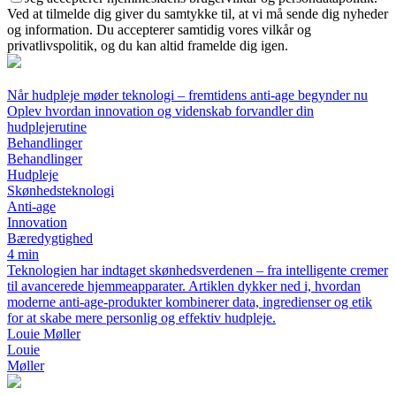
Ved at tilmelde dig giver du samtykke til, at vi må sende dig nyheder
og information. Du accepterer samtidig vores vilkår og
privatlivspolitik, og du kan altid framelde dig igen.
Når hudpleje møder teknologi – fremtidens anti-age begynder nu
Oplev hvordan innovation og videnskab forvandler din
hudplejerutine
Behandlinger
Behandlinger
Hudpleje
Skønhedsteknologi
Anti-age
Innovation
Bæredygtighed
4 min
Teknologien har indtaget skønhedsverdenen – fra intelligente cremer
til avancerede hjemmeapparater. Artiklen dykker ned i, hvordan
moderne anti-age-produkter kombinerer data, ingredienser og etik
for at skabe mere personlig og effektiv hudpleje.
Louie Møller
Louie
Møller