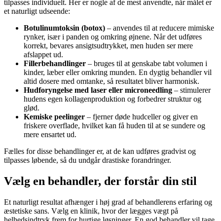
tilpasses individuelt. Her er nogle af de mest anvendte, når målet er
et naturligt udseende:
Botulinumtoksin (botox)
– anvendes til at reducere mimiske
rynker, især i panden og omkring øjnene. Når det udføres
korrekt, bevares ansigtsudtrykket, men huden ser mere
afslappet ud.
Fillerbehandlinger
– bruges til at genskabe tabt volumen i
kinder, læber eller omkring munden. En dygtig behandler vil
altid dosere med omtanke, så resultatet bliver harmonisk.
Hudforyngelse med laser eller microneedling
– stimulerer
hudens egen kollagenproduktion og forbedrer struktur og
glød.
Kemiske peelinger
– fjerner døde hudceller og giver en
friskere overflade, hvilket kan få huden til at se sundere og
mere ensartet ud.
Fælles for disse behandlinger er, at de kan udføres gradvist og
tilpasses løbende, så du undgår drastiske forandringer.
Vælg en behandler, der forstår din stil
Et naturligt resultat afhænger i høj grad af behandlerens erfaring og
æstetiske sans. Vælg en klinik, hvor der lægges vægt på
helhedsindtryk frem for hurtige løsninger. En god behandler vil tage