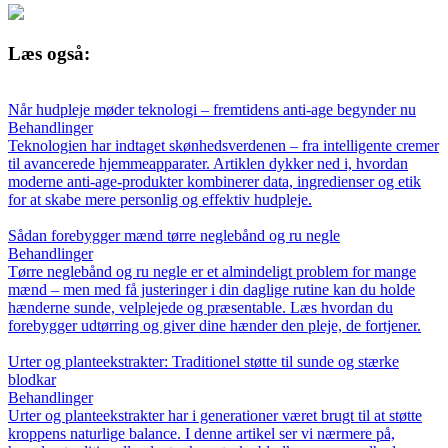
Læs også:
Når hudpleje møder teknologi – fremtidens anti-age begynder nu
Behandlinger
Teknologien har indtaget skønhedsverdenen – fra intelligente cremer
til avancerede hjemmeapparater. Artiklen dykker ned i, hvordan
moderne anti-age-produkter kombinerer data, ingredienser og etik
for at skabe mere personlig og effektiv hudpleje.
Sådan forebygger mænd tørre neglebånd og ru negle
Behandlinger
Tørre neglebånd og ru negle er et almindeligt problem for mange
mænd – men med få justeringer i din daglige rutine kan du holde
hænderne sunde, velplejede og præsentable. Læs hvordan du
forebygger udtørring og giver dine hænder den pleje, de fortjener.
Urter og planteekstrakter: Traditionel støtte til sunde og stærke
blodkar
Behandlinger
Urter og planteekstrakter har i generationer været brugt til at støtte
kroppens naturlige balance. I denne artikel ser vi nærmere på,