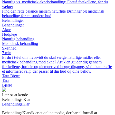
Naturlig vs. medicinsk aknebehandling: Forstå forskellene, før du
vælger
Find den rette balance mellem naturlige løsninger og medicinsk
behandling for en sundere hud
Behandlinger
Behandlinger
Akne
Hudpleje
Naturlig behandling
Medicinsk behandling
Skønhed
7 min
Er du i tvivl om, hvorvidt du skal vælge naturlige midler eller
medicinsk behandling mod akne? Artiklen guider dig gennem
forskellene, fordele og ulemper ved begge tilgange, så du kan træffe
et informeret valg, der passer til din hud og dine behov.
Tara Bjerre
Tara
Bjerre
Lær os at kende
Behandlings Klar
Behandlings
Klar
BehandlingsKlar.dk er et online medie, der har til formål at