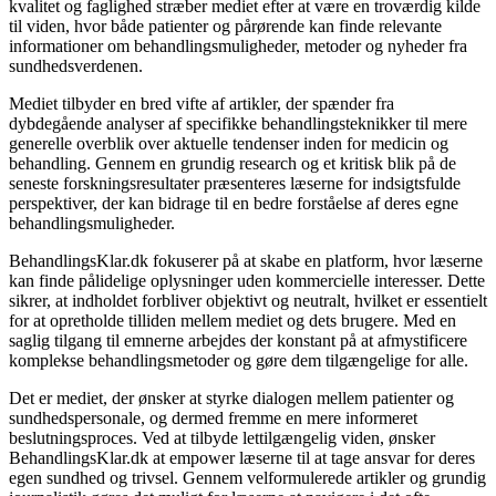
kvalitet og faglighed stræber mediet efter at være en troværdig kilde
til viden, hvor både patienter og pårørende kan finde relevante
informationer om behandlingsmuligheder, metoder og nyheder fra
sundhedsverdenen.
Mediet tilbyder en bred vifte af artikler, der spænder fra
dybdegående analyser af specifikke behandlingsteknikker til mere
generelle overblik over aktuelle tendenser inden for medicin og
behandling. Gennem en grundig research og et kritisk blik på de
seneste forskningsresultater præsenteres læserne for indsigtsfulde
perspektiver, der kan bidrage til en bedre forståelse af deres egne
behandlingsmuligheder.
BehandlingsKlar.dk fokuserer på at skabe en platform, hvor læserne
kan finde pålidelige oplysninger uden kommercielle interesser. Dette
sikrer, at indholdet forbliver objektivt og neutralt, hvilket er essentielt
for at opretholde tilliden mellem mediet og dets brugere. Med en
saglig tilgang til emnerne arbejdes der konstant på at afmystificere
komplekse behandlingsmetoder og gøre dem tilgængelige for alle.
Det er mediet, der ønsker at styrke dialogen mellem patienter og
sundhedspersonale, og dermed fremme en mere informeret
beslutningsproces. Ved at tilbyde lettilgængelig viden, ønsker
BehandlingsKlar.dk at empower læserne til at tage ansvar for deres
egen sundhed og trivsel. Gennem velformulerede artikler og grundig