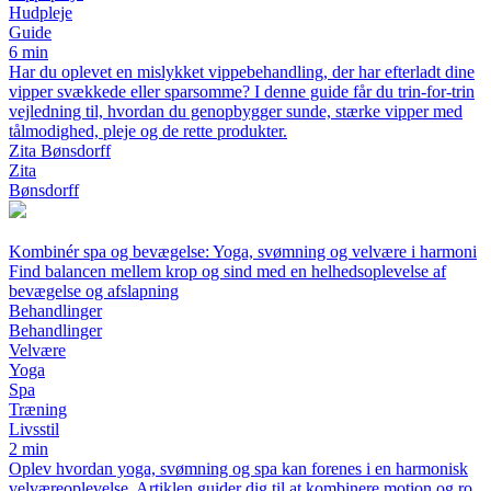
Hudpleje
Guide
6 min
Har du oplevet en mislykket vippebehandling, der har efterladt dine
vipper svækkede eller sparsomme? I denne guide får du trin-for-trin
vejledning til, hvordan du genopbygger sunde, stærke vipper med
tålmodighed, pleje og de rette produkter.
Zita Bønsdorff
Zita
Bønsdorff
Kombinér spa og bevægelse: Yoga, svømning og velvære i harmoni
Find balancen mellem krop og sind med en helhedsoplevelse af
bevægelse og afslapning
Behandlinger
Behandlinger
Velvære
Yoga
Spa
Træning
Livsstil
2 min
Oplev hvordan yoga, svømning og spa kan forenes i en harmonisk
velværeoplevelse. Artiklen guider dig til at kombinere motion og ro,