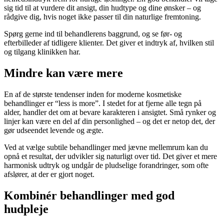
sig tid til at vurdere dit ansigt, din hudtype og dine ønsker – og
rådgive dig, hvis noget ikke passer til din naturlige fremtoning.
Spørg gerne ind til behandlerens baggrund, og se før- og
efterbilleder af tidligere klienter. Det giver et indtryk af, hvilken stil
og tilgang klinikken har.
Mindre kan være mere
En af de største tendenser inden for moderne kosmetiske
behandlinger er “less is more”. I stedet for at fjerne alle tegn på
alder, handler det om at bevare karakteren i ansigtet. Små rynker og
linjer kan være en del af din personlighed – og det er netop det, der
gør udseendet levende og ægte.
Ved at vælge subtile behandlinger med jævne mellemrum kan du
opnå et resultat, der udvikler sig naturligt over tid. Det giver et mere
harmonisk udtryk og undgår de pludselige forandringer, som ofte
afslører, at der er gjort noget.
Kombinér behandlinger med god
hudpleje