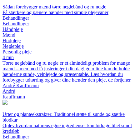
Sådan forebygger mænd tørre neglebånd og ru negle
Få stærkere og pænere hænder med simple plejevaner
Behandlinger
Behandlinger
Håndpleje
Mænd
Hudpleje
Neglepleje
Personlig pleje
4 min
Tørre neglebånd og ru negle er et almindeligt problem for mange
mænd – men med få justeringer i din daglige rutine kan du holde
hænderne sunde, velplejede og præsentable. Læs hvordan du
forebygger udtørring og giver dine hænder den pleje, de fortjener.
André Kauffmann
André
Kauffmann
Urter og planteekstrakter: Traditionel støtte til sunde og stærke
blodkar
Oplev hvordan naturens egne ingredienser kan bidrage til et sundt
kredsløb
Behandlinger