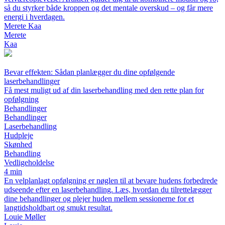
så du styrker både kroppen og det mentale overskud – og får mere
energi i hverdagen.
Merete Kaa
Merete
Kaa
Bevar effekten: Sådan planlægger du dine opfølgende
laserbehandlinger
Få mest muligt ud af din laserbehandling med den rette plan for
opfølgning
Behandlinger
Behandlinger
Laserbehandling
Hudpleje
Skønhed
Behandling
Vedligeholdelse
4 min
En velplanlagt opfølgning er nøglen til at bevare hudens forbedrede
udseende efter en laserbehandling. Læs, hvordan du tilrettelægger
dine behandlinger og plejer huden mellem sessionerne for et
langtidsholdbart og smukt resultat.
Louie Møller