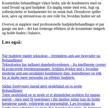
Kosmetiske behandlinger virker bedst, når de kombineres med en
sund livsstil og god hudpleje. En daglig rutine med rens, fugt og
solbeskyttelse er fundamentet for en smuk hud. Derudover spiller
kost, søvn og stressniveau en stor rolle for, hvordan huden ser ud.
Overvej at supplere med professionelle hudplejebehandlinger et par
gange om året – det kan forlænge effekten af de kosmetiske indgreb
og holde huden i balance.
Læs også:
Når hudpleje møder teknologi – fremtidens anti-age begynder nu
Behandlinger
Teknologien har indtaget skønhedsverdenen – fra intelligente cremer
til avancerede hjemmeapparater. Artiklen dykker ned i, hvordan
moderne anti-age-produkter kombinerer data, ingredienser og etik
for at skabe mere personlig og effektiv hudpleje.
Sådan forebygger mænd tørre neglebånd og ru negle
Behandlinger
Tørre neglebånd og ru negle er et almindeligt problem for mange
mænd – men med få justeringer i din daglige rutine kan du holde
hænderne sunde, velplejede og præsentable. Læs hvordan du
forebygger udtørring og giver dine hænder den pleje, de fortjener.