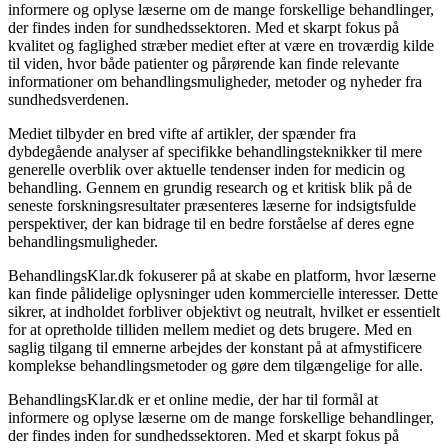
informere og oplyse læserne om de mange forskellige behandlinger,
der findes inden for sundhedssektoren. Med et skarpt fokus på
kvalitet og faglighed stræber mediet efter at være en troværdig kilde
til viden, hvor både patienter og pårørende kan finde relevante
informationer om behandlingsmuligheder, metoder og nyheder fra
sundhedsverdenen.
Mediet tilbyder en bred vifte af artikler, der spænder fra
dybdegående analyser af specifikke behandlingsteknikker til mere
generelle overblik over aktuelle tendenser inden for medicin og
behandling. Gennem en grundig research og et kritisk blik på de
seneste forskningsresultater præsenteres læserne for indsigtsfulde
perspektiver, der kan bidrage til en bedre forståelse af deres egne
behandlingsmuligheder.
BehandlingsKlar.dk fokuserer på at skabe en platform, hvor læserne
kan finde pålidelige oplysninger uden kommercielle interesser. Dette
sikrer, at indholdet forbliver objektivt og neutralt, hvilket er essentielt
for at opretholde tilliden mellem mediet og dets brugere. Med en
saglig tilgang til emnerne arbejdes der konstant på at afmystificere
komplekse behandlingsmetoder og gøre dem tilgængelige for alle.
BehandlingsKlar.dk er et online medie, der har til formål at
informere og oplyse læserne om de mange forskellige behandlinger,
der findes inden for sundhedssektoren. Med et skarpt fokus på