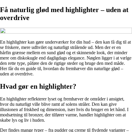
Få naturlig glød med highlighter – uden at
overdrive
En highlighter kan gøre underværker for din hud – den kan få dig til at
se friskere, mere udhvilet og naturligt strålende ud. Men der er en
hårfin grænse mellem en sund glød og et skinnende look, der minder
mere om diskokugle end dagligdags elegance. Nøglen ligger i at vælge
den rette type, påføre den de rigtige steder og bruge den med måde.
Her får du en guide til, hvordan du fremhæver din naturlige glød –
uden at overdrive.
Hvad gør en highlighter?
En highlighter reflekterer lyset og fremhæver de områder i ansigtet,
hvor du naturligt ville blive ramt af solens stråler. Den kan give
illusionen af friskhed og dimension, især hvis du bruger en let hånd. I
modsætning til bronzer, der tilfører varme, handler highlighter om at
skabe lys og liv i huden.
Der findes mange typer – fra pudder og creme til flydende varianter –