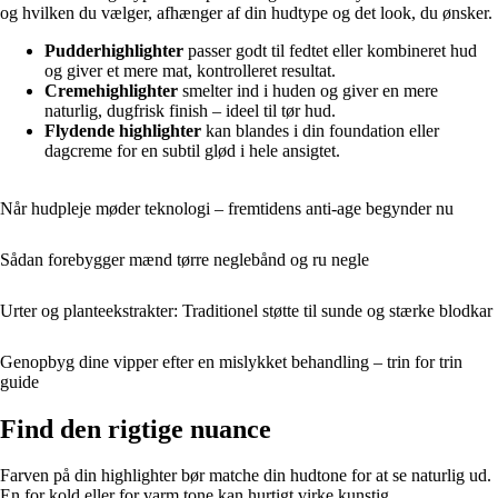
og hvilken du vælger, afhænger af din hudtype og det look, du ønsker.
Pudderhighlighter
passer godt til fedtet eller kombineret hud
og giver et mere mat, kontrolleret resultat.
Cremehighlighter
smelter ind i huden og giver en mere
naturlig, dugfrisk finish – ideel til tør hud.
Flydende highlighter
kan blandes i din foundation eller
dagcreme for en subtil glød i hele ansigtet.
Når hudpleje møder teknologi – fremtidens anti-age begynder nu
Sådan forebygger mænd tørre neglebånd og ru negle
Urter og planteekstrakter: Traditionel støtte til sunde og stærke blodkar
Genopbyg dine vipper efter en mislykket behandling – trin for trin
guide
Find den rigtige nuance
Farven på din highlighter bør matche din hudtone for at se naturlig ud.
En for kold eller for varm tone kan hurtigt virke kunstig.