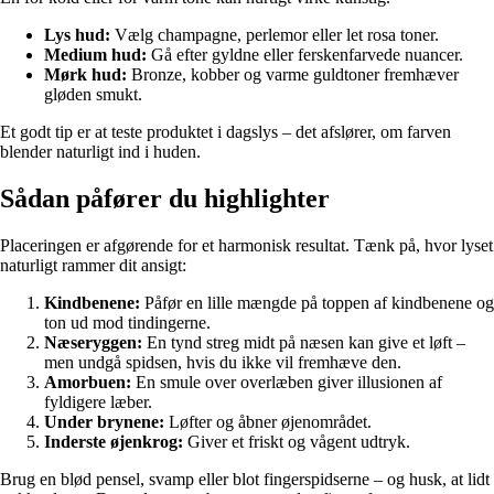
Lys hud:
Vælg champagne, perlemor eller let rosa toner.
Medium hud:
Gå efter gyldne eller ferskenfarvede nuancer.
Mørk hud:
Bronze, kobber og varme guldtoner fremhæver
gløden smukt.
Et godt tip er at teste produktet i dagslys – det afslører, om farven
blender naturligt ind i huden.
Sådan påfører du highlighter
Placeringen er afgørende for et harmonisk resultat. Tænk på, hvor lyset
naturligt rammer dit ansigt:
Kindbenene:
Påfør en lille mængde på toppen af kindbenene og
ton ud mod tindingerne.
Næseryggen:
En tynd streg midt på næsen kan give et løft –
men undgå spidsen, hvis du ikke vil fremhæve den.
Amorbuen:
En smule over overlæben giver illusionen af
fyldigere læber.
Under brynene:
Løfter og åbner øjenområdet.
Inderste øjenkrog:
Giver et friskt og vågent udtryk.
Brug en blød pensel, svamp eller blot fingerspidserne – og husk, at lidt