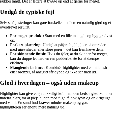
rækker langt. Det er lettere at bygge op end at fjerne for meget.
Undgå de typiske fejl
Selv små justeringer kan gøre forskellen mellem en naturlig glød og et
overdrevet resultat.
For meget produkt:
Start med en lille mængde og byg gradvist
op.
Forkert placering:
Undgå at påføre highlighter på områder
med ujævnheder eller store porer – det kan fremhæve dem.
For skinnende finish:
Hvis du føler, at du skinner for meget,
kan du duppe let med en ren pudderbørste for at dæmpe
effekten.
Manglende balance:
Kombinér highlighter med en let blush
eller bronzer, så ansigtet får dybde og ikke ser fladt ud.
Glød i hverdagen – også uden makeup
Highlighter kan give et øjeblikkeligt løft, men den bedste glød kommer
indefra. Sørg for at pleje huden med fugt, få nok søvn og drik rigeligt
med vand. En sund hud kræver mindre makeup og gør, at
highlighteren ser endnu mere naturlig ud.