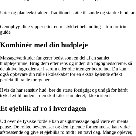
Urter og planteekstrakter: Traditionel støtte til sunde og stærke blodkar
Genopbyg dine vipper efter en mislykket behandling – trin for trin
guide
Kombinér med din hudpleje
Massageværktøjer fungerer bedst som en del af en samlet
hudplejerutine. Brug dem efter rens og inden din fugtighedscreme, så
de aktive ingredienser i serum eller olie trænger bedre ind. Du kan
også opbevare din rulle i køleskabet for en ekstra kølende effekt –
perfekt til trætte morgener.
Hvis du har sensitiv hud, bør du starte forsigtigt og undgå for hårdt
tryk. Lyt til huden – den skal føles stimuleret, ikke irriteret.
Et øjeblik af ro i hverdagen
Ud over de fysiske fordele kan ansigtsmassage også være en mental
pause. De rolige bevægelser og den kølende fornemmelse kan virke
afstressende og give et øjebliks ro midt i en travl dag. Mange oplever,