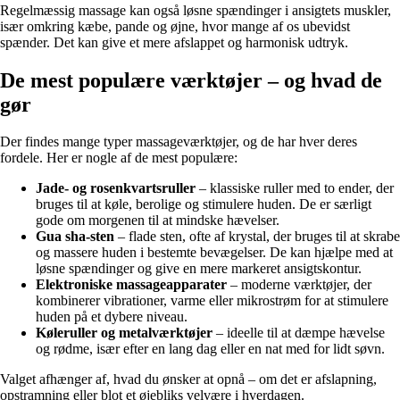
Regelmæssig massage kan også løsne spændinger i ansigtets muskler,
især omkring kæbe, pande og øjne, hvor mange af os ubevidst
spænder. Det kan give et mere afslappet og harmonisk udtryk.
De mest populære værktøjer – og hvad de
gør
Der findes mange typer massageværktøjer, og de har hver deres
fordele. Her er nogle af de mest populære:
Jade- og rosenkvartsruller
– klassiske ruller med to ender, der
bruges til at køle, berolige og stimulere huden. De er særligt
gode om morgenen til at mindske hævelser.
Gua sha-sten
– flade sten, ofte af krystal, der bruges til at skrabe
og massere huden i bestemte bevægelser. De kan hjælpe med at
løsne spændinger og give en mere markeret ansigtskontur.
Elektroniske massageapparater
– moderne værktøjer, der
kombinerer vibrationer, varme eller mikrostrøm for at stimulere
huden på et dybere niveau.
Køleruller og metalværktøjer
– ideelle til at dæmpe hævelse
og rødme, især efter en lang dag eller en nat med for lidt søvn.
Valget afhænger af, hvad du ønsker at opnå – om det er afslapning,
opstramning eller blot et øjebliks velvære i hverdagen.