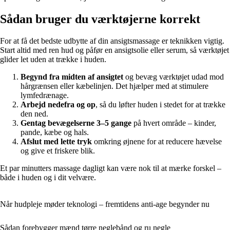
Sådan bruger du værktøjerne korrekt
For at få det bedste udbytte af din ansigtsmassage er teknikken vigtig.
Start altid med ren hud og påfør en ansigtsolie eller serum, så værktøjet
glider let uden at trække i huden.
Begynd fra midten af ansigtet
og bevæg værktøjet udad mod
hårgrænsen eller kæbelinjen. Det hjælper med at stimulere
lymfedrænage.
Arbejd nedefra og op
, så du løfter huden i stedet for at trække
den ned.
Gentag bevægelserne 3–5 gange
på hvert område – kinder,
pande, kæbe og hals.
Afslut med lette tryk
omkring øjnene for at reducere hævelse
og give et friskere blik.
Et par minutters massage dagligt kan være nok til at mærke forskel –
både i huden og i dit velvære.
Når hudpleje møder teknologi – fremtidens anti-age begynder nu
Sådan forebygger mænd tørre neglebånd og ru negle