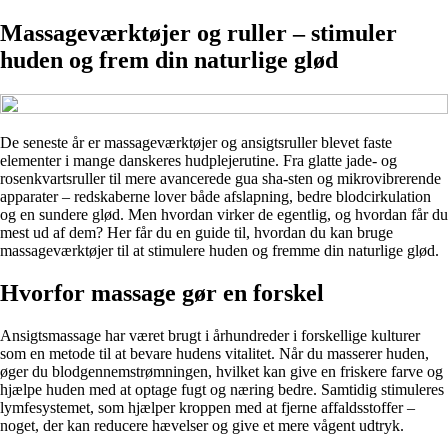
Massageværktøjer og ruller – stimuler
huden og frem din naturlige glød
De seneste år er massageværktøjer og ansigtsruller blevet faste
elementer i mange danskeres hudplejerutine. Fra glatte jade- og
rosenkvartsruller til mere avancerede gua sha-sten og mikrovibrerende
apparater – redskaberne lover både afslapning, bedre blodcirkulation
og en sundere glød. Men hvordan virker de egentlig, og hvordan får du
mest ud af dem? Her får du en guide til, hvordan du kan bruge
massageværktøjer til at stimulere huden og fremme din naturlige glød.
Hvorfor massage gør en forskel
Ansigtsmassage har været brugt i århundreder i forskellige kulturer
som en metode til at bevare hudens vitalitet. Når du masserer huden,
øger du blodgennemstrømningen, hvilket kan give en friskere farve og
hjælpe huden med at optage fugt og næring bedre. Samtidig stimuleres
lymfesystemet, som hjælper kroppen med at fjerne affaldsstoffer –
noget, der kan reducere hævelser og give et mere vågent udtryk.