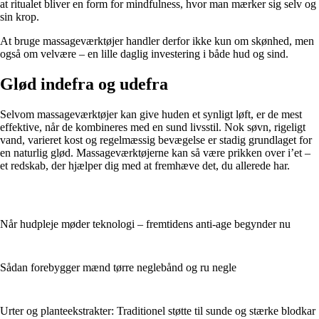
at ritualet bliver en form for mindfulness, hvor man mærker sig selv og
sin krop.
At bruge massageværktøjer handler derfor ikke kun om skønhed, men
også om velvære – en lille daglig investering i både hud og sind.
Glød indefra og udefra
Selvom massageværktøjer kan give huden et synligt løft, er de mest
effektive, når de kombineres med en sund livsstil. Nok søvn, rigeligt
vand, varieret kost og regelmæssig bevægelse er stadig grundlaget for
en naturlig glød. Massageværktøjerne kan så være prikken over i’et –
et redskab, der hjælper dig med at fremhæve det, du allerede har.
Når hudpleje møder teknologi – fremtidens anti-age begynder nu
Sådan forebygger mænd tørre neglebånd og ru negle
Urter og planteekstrakter: Traditionel støtte til sunde og stærke blodkar