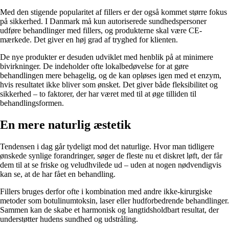
Med den stigende popularitet af fillers er der også kommet større fokus
på sikkerhed. I Danmark må kun autoriserede sundhedspersoner
udføre behandlinger med fillers, og produkterne skal være CE-
mærkede. Det giver en høj grad af tryghed for klienten.
De nye produkter er desuden udviklet med henblik på at minimere
bivirkninger. De indeholder ofte lokalbedøvelse for at gøre
behandlingen mere behagelig, og de kan opløses igen med et enzym,
hvis resultatet ikke bliver som ønsket. Det giver både fleksibilitet og
sikkerhed – to faktorer, der har været med til at øge tilliden til
behandlingsformen.
En mere naturlig æstetik
Tendensen i dag går tydeligt mod det naturlige. Hvor man tidligere
ønskede synlige forandringer, søger de fleste nu et diskret løft, der får
dem til at se friske og veludhvilede ud – uden at nogen nødvendigvis
kan se, at de har fået en behandling.
Fillers bruges derfor ofte i kombination med andre ikke-kirurgiske
metoder som botulinumtoksin, laser eller hudforbedrende behandlinger.
Sammen kan de skabe et harmonisk og langtidsholdbart resultat, der
understøtter hudens sundhed og udstråling.