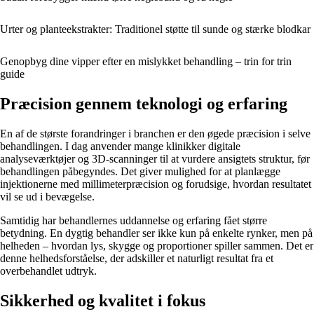
Urter og planteekstrakter: Traditionel støtte til sunde og stærke blodkar
Genopbyg dine vipper efter en mislykket behandling – trin for trin
guide
Præcision gennem teknologi og erfaring
En af de største forandringer i branchen er den øgede præcision i selve
behandlingen. I dag anvender mange klinikker digitale
analyseværktøjer og 3D-scanninger til at vurdere ansigtets struktur, før
behandlingen påbegyndes. Det giver mulighed for at planlægge
injektionerne med millimeterpræcision og forudsige, hvordan resultatet
vil se ud i bevægelse.
Samtidig har behandlernes uddannelse og erfaring fået større
betydning. En dygtig behandler ser ikke kun på enkelte rynker, men på
helheden – hvordan lys, skygge og proportioner spiller sammen. Det er
denne helhedsforståelse, der adskiller et naturligt resultat fra et
overbehandlet udtryk.
Sikkerhed og kvalitet i fokus