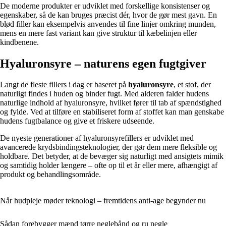
De moderne produkter er udviklet med forskellige konsistenser og
egenskaber, så de kan bruges præcist dér, hvor de gør mest gavn. En
blød filler kan eksempelvis anvendes til fine linjer omkring munden,
mens en mere fast variant kan give struktur til kæbelinjen eller
kindbenene.
Hyaluronsyre – naturens egen fugtgiver
Langt de fleste fillers i dag er baseret på
hyaluronsyre
, et stof, der
naturligt findes i huden og binder fugt. Med alderen falder hudens
naturlige indhold af hyaluronsyre, hvilket fører til tab af spændstighed
og fylde. Ved at tilføre en stabiliseret form af stoffet kan man genskabe
hudens fugtbalance og give et friskere udseende.
De nyeste generationer af hyaluronsyrefillers er udviklet med
avancerede krydsbindingsteknologier, der gør dem mere fleksible og
holdbare. Det betyder, at de bevæger sig naturligt med ansigtets mimik
og samtidig holder længere – ofte op til et år eller mere, afhængigt af
produkt og behandlingsområde.
Når hudpleje møder teknologi – fremtidens anti-age begynder nu
Sådan forebygger mænd tørre neglebånd og ru negle