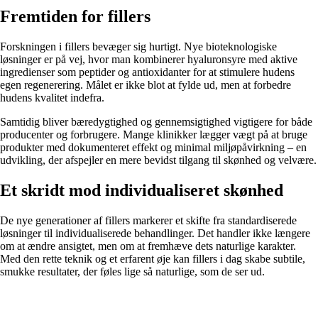
Fremtiden for fillers
Forskningen i fillers bevæger sig hurtigt. Nye bioteknologiske
løsninger er på vej, hvor man kombinerer hyaluronsyre med aktive
ingredienser som peptider og antioxidanter for at stimulere hudens
egen regenerering. Målet er ikke blot at fylde ud, men at forbedre
hudens kvalitet indefra.
Samtidig bliver bæredygtighed og gennemsigtighed vigtigere for både
producenter og forbrugere. Mange klinikker lægger vægt på at bruge
produkter med dokumenteret effekt og minimal miljøpåvirkning – en
udvikling, der afspejler en mere bevidst tilgang til skønhed og velvære.
Et skridt mod individualiseret skønhed
De nye generationer af fillers markerer et skifte fra standardiserede
løsninger til individualiserede behandlinger. Det handler ikke længere
om at ændre ansigtet, men om at fremhæve dets naturlige karakter.
Med den rette teknik og et erfarent øje kan fillers i dag skabe subtile,
smukke resultater, der føles lige så naturlige, som de ser ud.