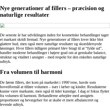
Nye generationer af fillers – præcision og
naturlige resultater
De seneste år har udviklingen inden for kosmetiske behandlinger taget
et markant skridt fremad. Nye generationer af fillers lover ikke blot
glattere hud, men også mere naturlige resultater og skræddersyede
løsninger. Hvor fillers tidligere primært blev brugt til at “fylde ud”,
handler moderne behandlinger i højere grad om at genskabe balance,
struktur og vitalitet i ansigtet – med respekt for den enkeltes naturlige
udtryk.
Fra volumen til harmoni
De første fillers, der kom på markedet i 1990’erne, havde som
hovedformål at tilføre volumen – især i læber og kinder. Resultaterne
kunne være markante, men også til tider kunstige. I dag er fokus flyttet
fra volumen til harmoni. Behandlerne arbejder med ansigtets
proportioner og bevægelser for at skabe et mere afbalanceret og
levende udtryk.