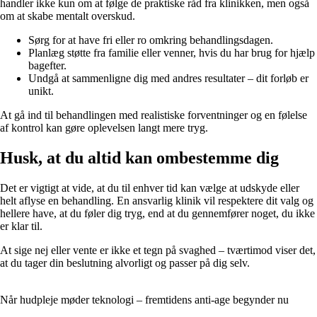
handler ikke kun om at følge de praktiske råd fra klinikken, men også
om at skabe mentalt overskud.
Sørg for at have fri eller ro omkring behandlingsdagen.
Planlæg støtte fra familie eller venner, hvis du har brug for hjælp
bagefter.
Undgå at sammenligne dig med andres resultater – dit forløb er
unikt.
At gå ind til behandlingen med realistiske forventninger og en følelse
af kontrol kan gøre oplevelsen langt mere tryg.
Husk, at du altid kan ombestemme dig
Det er vigtigt at vide, at du til enhver tid kan vælge at udskyde eller
helt aflyse en behandling. En ansvarlig klinik vil respektere dit valg og
hellere have, at du føler dig tryg, end at du gennemfører noget, du ikke
er klar til.
At sige nej eller vente er ikke et tegn på svaghed – tværtimod viser det,
at du tager din beslutning alvorligt og passer på dig selv.
Når hudpleje møder teknologi – fremtidens anti-age begynder nu