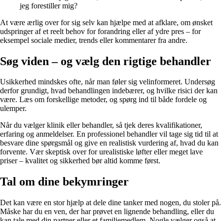
jeg forestiller mig?
At være ærlig over for sig selv kan hjælpe med at afklare, om ønsket
udspringer af et reelt behov for forandring eller af ydre pres – for
eksempel sociale medier, trends eller kommentarer fra andre.
Søg viden – og vælg den rigtige behandler
Usikkerhed mindskes ofte, når man føler sig velinformeret. Undersøg
derfor grundigt, hvad behandlingen indebærer, og hvilke risici der kan
være. Læs om forskellige metoder, og spørg ind til både fordele og
ulemper.
Når du vælger klinik eller behandler, så tjek deres kvalifikationer,
erfaring og anmeldelser. En professionel behandler vil tage sig tid til at
besvare dine spørgsmål og give en realistisk vurdering af, hvad du kan
forvente. Vær skeptisk over for urealistiske løfter eller meget lave
priser – kvalitet og sikkerhed bør altid komme først.
Tal om dine bekymringer
Det kan være en stor hjælp at dele dine tanker med nogen, du stoler på.
Måske har du en ven, der har prøvet en lignende behandling, eller du
kan tale med din partner eller et familiemedlem. Nogle vælger også at