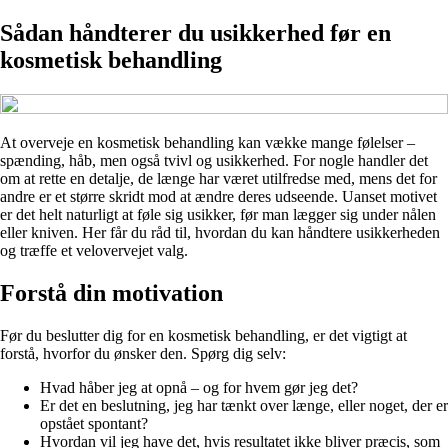
Sådan håndterer du usikkerhed før en
kosmetisk behandling
At overveje en kosmetisk behandling kan vække mange følelser –
spænding, håb, men også tvivl og usikkerhed. For nogle handler det
om at rette en detalje, de længe har været utilfredse med, mens det for
andre er et større skridt mod at ændre deres udseende. Uanset motivet
er det helt naturligt at føle sig usikker, før man lægger sig under nålen
eller kniven. Her får du råd til, hvordan du kan håndtere usikkerheden
og træffe et velovervejet valg.
Forstå din motivation
Før du beslutter dig for en kosmetisk behandling, er det vigtigt at
forstå, hvorfor du ønsker den. Spørg dig selv:
Hvad håber jeg at opnå – og for hvem gør jeg det?
Er det en beslutning, jeg har tænkt over længe, eller noget, der er
opstået spontant?
Hvordan vil jeg have det, hvis resultatet ikke bliver præcis, som